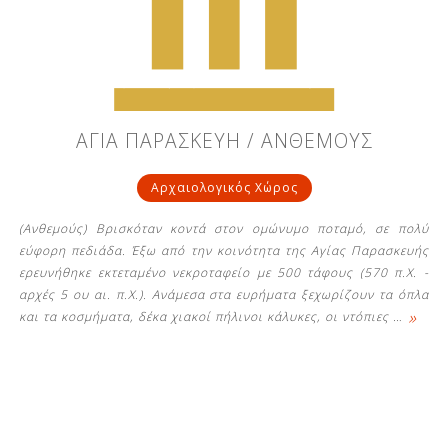
Δείτε μας:
Δείτε μας:
Δείτε μας:
ΑΓΙΑ ΠΑΡΑΣΚΕΥΗ / ΑΝΘΕΜΟΥΣ
Δείτε μας:
Δείτε μας:
Αρχαιολογικός Χώρος
Δείτε μας:
Δείτε μας:
Δείτε μας:
(Ανθεμούς) Βρισκόταν κοντά στον ομώνυμο ποταμό, σε πολύ
Δείτε μας:
εύφορη πεδιάδα. Έξω από την κοινότητα της Αγίας Παρασκευής
ερευνήθηκε εκτεταμένο νεκροταφείο με 500 τάφους (570 π.Χ. -
αρχές 5 ου αι. π.Χ.). Ανάμεσα στα ευρήματα ξεχωρίζουν τα όπλα
»
και τα κοσμήματα, δέκα χιακοί πήλινοι κάλυκες, οι ντόπιες
…
Δείτε μας: