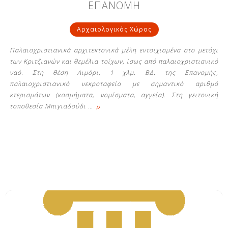
ΕΠΑΝΟΜΗ
Αρχαιολογικός Χώρος
Παλαιοχριστιανικά αρχιτεκτονικά μέλη εντοιχισμένα στο μετόχι
των Κριτζιανών και θεμέλια τοίχων, ίσως από παλαιοχριστιανικό
ναό. Στη θέση Λιμόρι, 1 χλμ. ΒΔ. της Επανομής,
παλαιοχριστιανικό νεκροταφείο με σημαντικό αριθμό
κτερισμάτων (κοσμήματα, νομίσματα, αγγεία). Στη γειτονική
»
τοποθεσία Μπιγιαδούδι
…