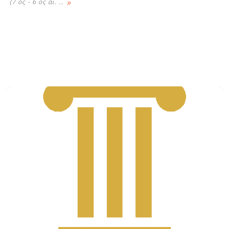
»
(7 ος - 6 ος αι.
…