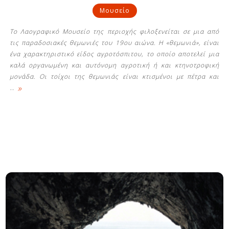
Μουσείο
Το Λαογραφικό Μουσείο της περιοχής φιλοξενείται σε μια από
τις παραδοσιακές θεμωνιές του 19ου αιώνα. Η «θεμωνιά», είναι
ένα χαρακτηριστικό είδος αγροτόσπιτου, το οποίο αποτελεί μια
καλά οργανωμένη και αυτόνομη αγροτική ή και κτηνοτροφική
μονάδα. Οι τοίχοι της θεμωνιάς είναι κτισμένοι με πέτρα και
»
…