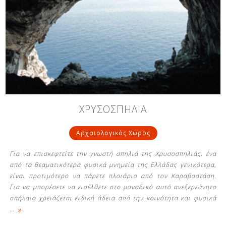
ΧΡΥΣΟΣΠΗΛΙΑ
Αρχαιολογικός Χώρος
Για να επισκεφτείτε την γνωστή σπηλιά της Χρυσοσπηλιάς, ένα
από τα θεαματικότερα φυσικά μνημεία της Ελλάδας γενικότερα,
είναι προτιμότερο να πάρετε πλοιάριο από τον Καραβοστάση.
Για να μπορέσετε να εισέλθετε στο μοναδικό αυτό ανεξερεύνητο
σπήλαιο χρειάζεται ειδική άδεια από την κοινότητα και φυσικά
»
…