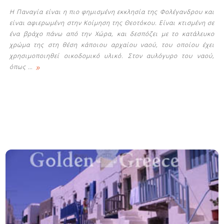
Η Παναγία είναι η πιο φημισμένη εκκλησία της Φολέγανδρου και
είναι αφιερωμένη στην Κοίμηση της Θεοτόκου. Είναι κτισμένη σε
ένα βράχο πάνω από την Χώρα, και δεσπόζει με το κατάλευκο
χρώμα της στη θέση κάποιου αρχαίου ναού, του οποίου έχει
χρησιμοποιηθεί οικοδομικό υλικό. Στον αυλόγυρο του ναού,
»
όπως
…
Δείτε μας: