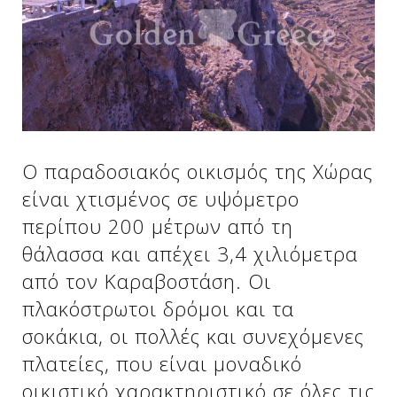
Δείτε μας:
Δείτε μας:
Δείτε μας:
Δείτε μας:
Δείτε μας:
Ο παραδοσιακός οικισμός της Χώρας
Δείτε μας:
Δείτε μας:
Δείτε μας:
είναι χτισμένος σε υψόμετρο
Δείτε μας:
περίπου 200 μέτρων από τη
θάλασσα και απέχει 3,4 χιλιόμετρα
από τον Καραβοστάση. Οι
Δείτε μας:
πλακόστρωτοι δρόμοι και τα
σοκάκια, οι πολλές και συνεχόμενες
πλατείες, που είναι μοναδικό
οικιστικό χαρακτηριστικό σε όλες τις