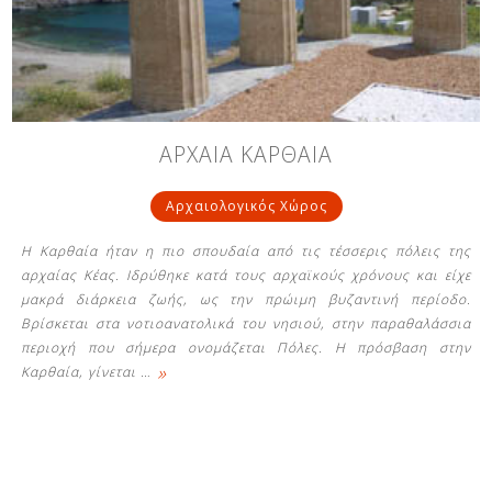
Δείτε μας:
Δείτε μας:
Δείτε μας:
ΑΡΧΑΙΑ ΚΑΡΘΑΙΑ
Δείτε μας:
Δείτε μας:
Αρχαιολογικός Χώρος
Δείτε μας:
Δείτε μας:
Δείτε μας:
Η Καρθαία ήταν η πιο σπουδαία από τις τέσσερις πόλεις της
Δείτε μας:
αρχαίας Κέας. Ιδρύθηκε κατά τους αρχαϊκούς χρόνους και είχε
μακρά διάρκεια ζωής, ως την πρώιμη βυζαντινή περίοδο.
Βρίσκεται στα νοτιοανατολικά του νησιού, στην παραθαλάσσια
περιοχή που σήμερα ονομάζεται Πόλες. Η πρόσβαση στην
Δείτε μας:
»
Καρθαία, γίνεται
…