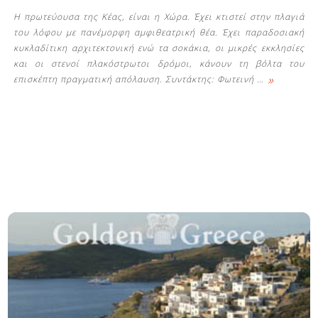
Η πρωτεύουσα της Κέας, είναι η Χώρα. Έχει κτιστεί στην πλαγιά
του λόφου με πανέμορφη αμφιθεατρική θέα. Έχει παραδοσιακή
κυκλαδίτικη αρχιτεκτονική ενώ τα σοκάκια, οι μικρές εκκλησίες
και οι στενοί πλακόστρωτοι δρόμοι, κάνουν τη βόλτα του
»
επισκέπτη πραγματική απόλαυση. Συντάκτης: Φωτεινή
…
Δείτε μας: