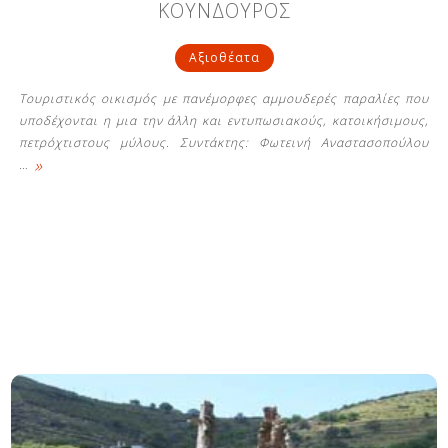
ΚΟΥΝΔΟΥΡΟΣ
Αξιοθέατα
Τουριστικός οικισμός με πανέμορφες αμμουδερές παραλίες που
υποδέχονται η μια την άλλη και εντυπωσιακούς, κατοικήσιμους,
πετρόχτιστους μύλους. Συντάκτης: Φωτεινή Αναστασοπούλου
»
…