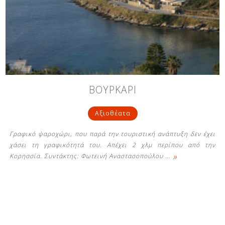
ΒΟΥΡΚΑΡΙ
Αξιοθέατα
Γραφικό ψαροχώρι, που παρά την τουριστική ανάπτυξη δεν έχει
χάσει τη γραφικότητά του. Απέχει 2 χλμ περίπου από την
»
Κορησσία. Συντάκτης: Φωτεινή Αναστασοπούλου
…