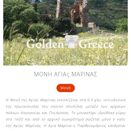
ΜΟΝΗ ΑΓΙΑς ΜΑΡΙΝΑΣ
Μονή
Η Μονή της Αγίας Μαρίνας εντοπίζεται στα 6,5 χλμ. νοτιοδυτικά
της πρωτεύουσας του νησιού (Ιουλίδα), μεταξύ των αρχαίων
πόλεων Κορησσίας και Ποιήεσσας. Το μοναστήρι ιδρύθηκε γύρω
στο 1600 και από το αρχικό συγκρότημα σώζεται μόνο ο ναός
της Αγίας Μαρίνας. Η Αγία Μαρίνα η Παρθενομάρτυς κατάγεται