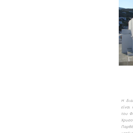
Δείτε μας:
Δείτε μας:
Η δια
είναι
του Φ
Χρυσο
Παρθ