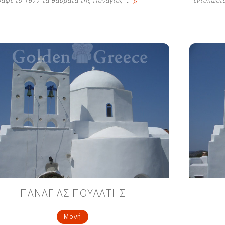
»
ραψε το 1677 τα θαύματα της Παναγίας
…
εντυπωσια
ΠΑΝΑΓΙΑΣ ΠΟΥΛΑΤΗΣ
Μονή