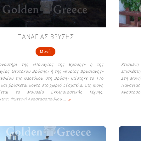
ΠΑΝΑΓΙΑΣ ΒΡΥΣΗΣ
Μονή
οναστήρι της «Παναγίας της Βρύσης» ή της
Κτισμένη
αγίας Θεοτόκου Βρύσης» ή της «Κυρίας Βρυσιανής»
επισκέπτη
νεθλίου της Θεοτόκου στη Βρύση» κτίστηκε το 17ο
Στη Μονή 
 και βρίσκεται κοντά στο χωριό Εξάμπελα. Στη Μονή
Παναγία
άζεται το Μουσείο Εκκλησιαστικής Τέχνης.
Αναστασ
»
κτης: Φωτεινή Αναστασοπούλου
…