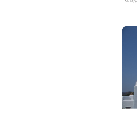
κατέγ