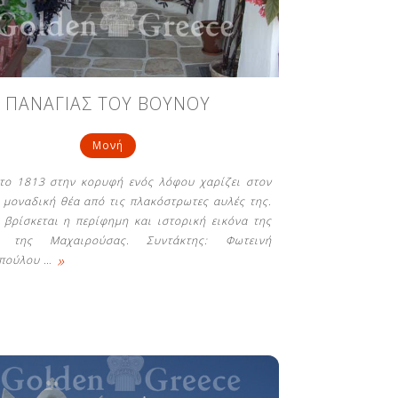
ΠΑΝΑΓΙΑΣ ΤΟΥ ΒΟΥΝΟΥ
Μονή
 το 1813 στην κορυφή ενός λόφου χαρίζει στον
 μοναδική θέα από τις πλακόστρωτες αυλές της.
βρίσκεται η περίφημη και ιστορική εικόνα της
ς της Μαχαιρούσας. Συντάκτης: Φωτεινή
»
οπούλου
…