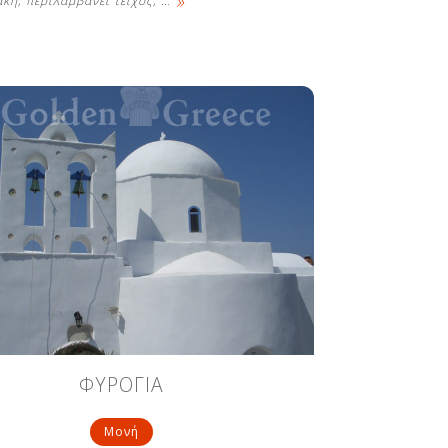
»
κή, περιλαμβάνει τείχος,
…
ΦΥΡΟΓΙΑ
Μονή