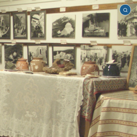
Σίφνος