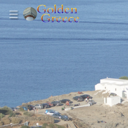
Προηγούμενο
Προηγούμενο
Προηγούμενο
Προηγούμενο
Προηγούμενο
Προηγούμενο
Προηγούμενο
Προηγούμενο
Προηγούμενο
Προηγούμενο
Προηγούμενο
Προηγούμενο
Προηγούμενο
Προηγούμενο
Προηγούμενο
Ηπειρωτική Ελλάδα
Νησιωτική Ελλάδα
Αργοσαρωνικός
Πελοπόννησος
Στερεά Ελλάδα
B. & Α. Αιγαίο
Δωδεκάνησα
Ιόνια Νησιά
Μακεδονία
Θεσσαλία
Κυκλάδες
Σποράδες
Ήπειρος
Θράκη
Κρήτη