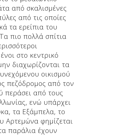
άτα από σκαλισμένες
πύλες από τις οποίες
ικά τα ερείπια του
Τα πιο πολλά σπίτια
ερισσότεροι
ένοι στο κεντρικό
μην διαχωρίζονται τα
συνεχόμενου οικισμού
ός πεζόδρομος από τον
ύ περάσει από τους
ολλωνίας, ενώ υπάρχει
κα, τα Εξάμπελα, το
ου Αρτεμώνα φημίζεται
 τα παράλια έχουν