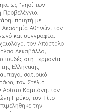
ηκε ως "νησί των
η Πρoβελέγγιο,
πάρη, ποιητή με
ν Ακαδημία Αθηνών, τον
γωγό και συγγραφέα,
χαιολόγο, τον Απόστολο
κόλαο Δεκαβάλλα,
 σπουδές στη Γερμανία
 της Ελληνικής
αμπαγά, σατιρικό
ράφο, τον Στέλιο
ν Αρίστο Καμπάνη, τον
ώνη Πρόκο, τον Τίτο
επιμελήθηκε την