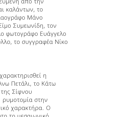
βευμένη από την
ι καλάντων, το
 λαογράφο Μάνο
Σίμο Συμεωνίδη, τον
άλο φωτογράφο Ευάγγελο
λλο, το συγγραφέα Νίκο
 χαρακτηρισθεί η
Άνω Πετάλι, το Κάτω
 της Σίφνου
Η ρυμοτομία στην
τικό χαρακτήρα. Ο
ωτο το μεσαιωνικό