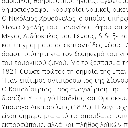
δάσκαλοι, θρησκευτικοί ηγέτες, αγωνιστέ
δημοσιογράφοι, κορυφαίοι νομικοί, οικο
Ο Νικόλαος Χρυσόγελος, ο οποίος υπήρξ
Σίφνω Σχολής του Παναγίου Τάφου και ε
Μέγας Διδάσκαλος του Γένους, δίδαξε κα
και τα γράμματα σε εκατοντάδες νέους.
δραστηριότητα για τον ξεσηκωμό του νη
του τουρκικού ζυγού. Με το ξέσπασμα τ
1821 ύψωσε πρώτος τη σημαία της Επαν
Ήταν επίτιμος αντιπρόσωπος της Σίφνου
Ο Καποδίστριας προς αναγνώριση της π
διορίζει Υπουργό Παιδείας και Θρησκευ
Υπουργό Δικαιοσύνης (1829). Η λογοτεχ
είναι σήμερα μία από τις σπουδαίες τοπ
εκπροσώπους, αλλά και πλήθος λαϊκών 