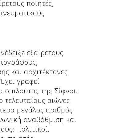
ίρετους ποιητές,
 πνευματικούς
ανέδειξε εξαίρετους
σιογράφους,
ης και αρχιτέκτονες
 Έχει γραφεί
α ο πλούτος της Σίφνου
ο τελευταίους αιώνες
ότερα μεγάλος αριθμός
νωνική αναβάθμιση και
υς: πολιτικοί,