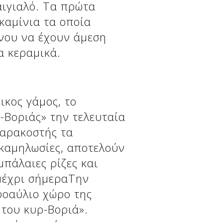
αιγιαλό. Τα πρώτα
καμίνια τα οποία
νου να έχουν άμεση
α κεραμικά.
ικος γάμος, το
-Βοριάς» την τελευταία
Σαρακοστής τα
ς καμηλωσίες, αποτελούν
μπάλαιες ρίζες και
μέχρι σήμεραΤην
ροαύλιο χώρο της
 του κυρ-Βοριά».