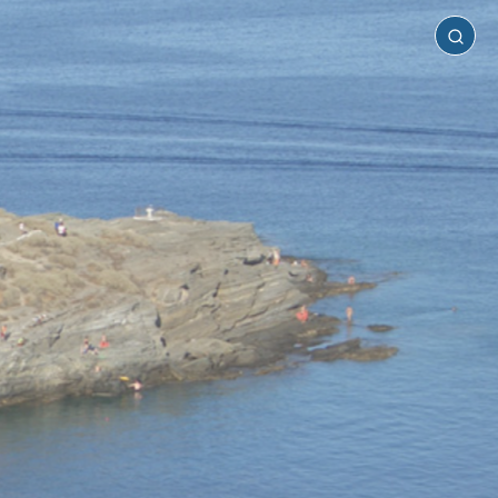
Σίφνος