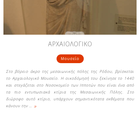
Δείτε μας:
Δείτε μας:
Δείτε μας:
ΑΡΧΑΙΟΛΟΓΙΚΟ
Δείτε μας:
Δείτε μας:
Μουσείο
Δείτε μας:
Δείτε μας:
Δείτε μας:
Στο βόρειο άκρο της μεσαιωνικής πόλης της Ρόδου, βρίσκεται
Δείτε μας:
το Αρχαιολογικό Μουσείο. Η οικοδόμησή του ξεκίνησε το 1440
και στεγάζεται στο Νοσοκομείο των Ιπποτών που είναι ένα από
τα πιο εντυπωσιακά κτίρια της Μεσαιωνικής Πόλης. Στο
διώροφο αυτό κτίριο, υπάρχουν σημαντικότατα εκθέματα που
Δείτε μας:
»
κάνουν την
…