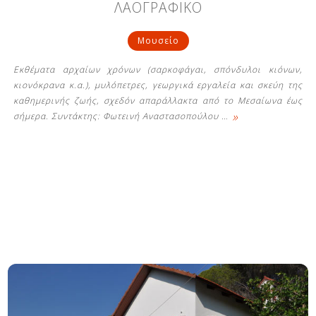
ΛΑΟΓΡΑΦΙΚΟ
Μουσείο
Εκθέματα αρχαίων χρόνων (σαρκοφάγαι, σπόνδυλοι κιόνων,
κιονόκρανα κ.α.), μυλόπετρες, γεωργικά εργαλεία και σκεύη της
καθημερινής ζωής, σχεδόν απαράλλακτα από το Μεσαίωνα έως
»
σήμερα. Συντάκτης: Φωτεινή Αναστασοπούλου
…