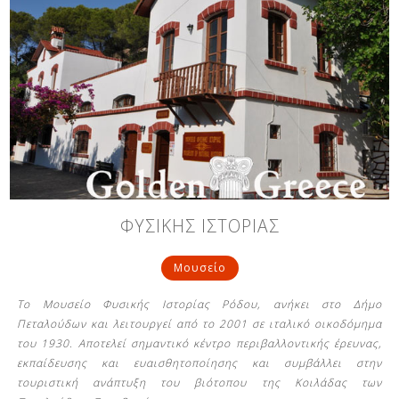
ΦΥΣΙΚΗΣ ΙΣΤΟΡΙΑΣ
Μουσείο
Το Μουσείο Φυσικής Ιστορίας Ρόδου, ανήκει στο Δήμο
Πεταλούδων και λειτουργεί από το 2001 σε ιταλικό οικοδόμημα
του 1930. Αποτελεί σημαντικό κέντρο περιβαλλοντικής έρευνας,
εκπαίδευσης και ευαισθητοποίησης και συμβάλλει στην
τουριστική ανάπτυξη του βιότοπου της Κοιλάδας των