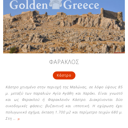
ΦΑΡΑΚΛΟΣ
Κάστρο
Κάστρο χτισμένο στην περιοχή της Μαλώνας, σε λόφο ύψους 85
μ. μεταξύ των παραλιών Αγία Αγάθη και Χαράκι. Είναι γνωστό
και ως Φερακλού ή Φαρακλενόν Kάστρο. Διακρίνονται δύο
οικοδομικές φάσεις: βυζαντινή και ιπποτική. H οχύρωση έχει
πολυγωνικό σχήμα, έκταση 1.700 μ2 και περίμετρο τειχών 680 μ.
»
Στη
…