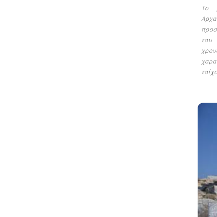
Το 
Αρχα
προσ
του
χρο
χαρα
τοίχ