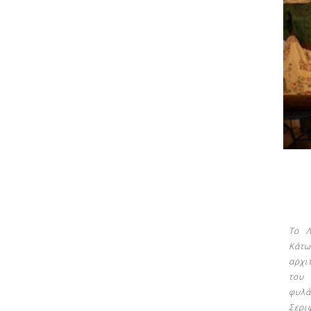
Δείτε μας:
Δείτε μας:
Το Λ
Κάτω
αρχι
του
φυλά
Σερι