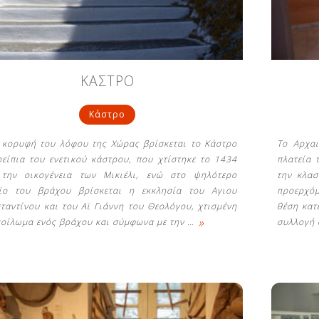
ΚΑΣΤΡΟ
Κάστρο
 κορυφή του λόφου της Χώρας βρίσκεται το Κάστρο
Το Αρχαι
ρείπια του ενετικού κάστρου, που χτίστηκε το 1434
πλατεία 
την οικογένεια των Μικιέλι, ενώ στο ψηλότερο
την κλασ
ίο του βράχου βρίσκεται η εκκλησία του Αγιου
προερχόμ
ταντίνου και του Αϊ Γιάννη του Θεολόγου, χτισμένη
θέση κατ
»
κοίλωμα ενός βράχου και σύμφωνα με την
…
συλλογή 