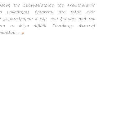
Μονή της Ευαγγελίστριας της Ακρωτηριανής
είο μοναστήρι), βρίσκεται στο τέλος ενός
υ χωματόδρομου 4 χλμ. που ξεκινάει από τον
ια το Μέγα Λιβάδι. Συντάκτης: Φωτεινή
»
οπούλου
…