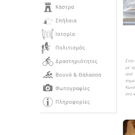
Κάστρα
Σπήλαια
Δείτε μας:
Δείτε μας:
Ιστορία
Πολιτισμός
Δραστηριότητες
Στην
με ε
Βουνό & Θάλασσα
από 
σημε
Δείτε μας:
Κωνσ
Φωτογραφίες
στο 
Πληροφορίες