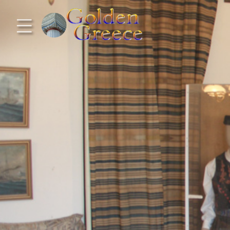
Προηγούμενο
Προηγούμενο
Προηγούμενο
Προηγούμενο
Προηγούμενο
Προηγούμενο
Προηγούμενο
Προηγούμενο
Προηγούμενο
Προηγούμενο
Προηγούμενο
Προηγούμενο
Προηγούμενο
Προηγούμενο
Προηγούμενο
Ηπειρωτική Ελλάδα
Νησιωτική Ελλάδα
Αργοσαρωνικός
Πελοπόννησος
Στερεά Ελλάδα
B. & Α. Αιγαίο
Δωδεκάνησα
Ιόνια Νησιά
Μακεδονία
Θεσσαλία
Κυκλάδες
Σποράδες
Ήπειρος
Θράκη
Κρήτη