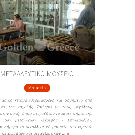
ΜΕΤΑΛΛΕΥΤΙΚΟ ΜΟΥΣΕΙΟ
Μουσείο
λασικό κτίσμα (σχεδιασμένο και δομημένο από
τονα της «σχολής Τσίλερ») με τους μεγάλους
 στην αυλή, όπου στεγαζόταν το Διοικητήριο της
ας των μεταλλείων «Σέριφος - Σπηλιαλέζα»,
αι σήμερα το μεταλλευτικό μουσείο του νησιού,
»
η πετρωμάτων και μεταλλευτικών
…