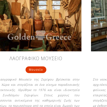
ΛΑΟΓΡΑΦΙΚΟ ΜΟΥΣΕΙΟ
Μουσείο
αογραφικό Μουσείο της Σερίφου βρίσκεται στην
Στο νεοκ
 Χώρα και στεγάζεται σε ένα οίκημα παραδοσιακής
αρχιτέκ
τεκτονικής. Ιδρύθηκε το 1976 και είναι ιδιοκτησία
φοίνικες
 Συνδέσμου Σεριφίων. Στους χώρους του
εταιρεί
σσονται αντικείμενα της καθημερινής ζωής των
στεγάζετ
φίων, τα περισσότερα από τα οποία είναι δωρεές των
με έκθεσ