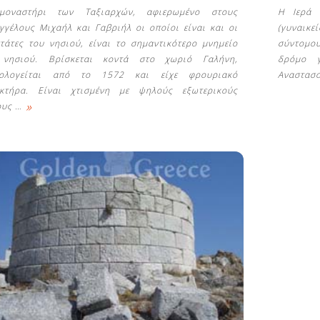
μοναστήρι των Ταξιαρχών, αφιερωμένο στους
H Ιερά 
γγέλους Μιχαήλ και Γαβριήλ οι οποίοι είναι και οι
(γυναικ
τάτες του νησιού, είναι το σημαντικότερο μνημείο
σύντομο
 νησιού. Βρίσκεται κοντά στο χωριό Γαλήνη,
δρόμο γ
νολογείται από το 1572 και είχε φρουριακό
Αναστασ
κτήρα. Είναι χτισμένη με ψηλούς εξωτερικούς
»
ους
…