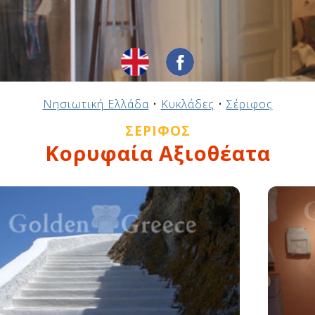
Νησιωτική Ελλάδα
•
Κυκλάδες
•
Σέριφος
ΣΈΡΙΦΟΣ
Κορυφαία Αξιοθέατα