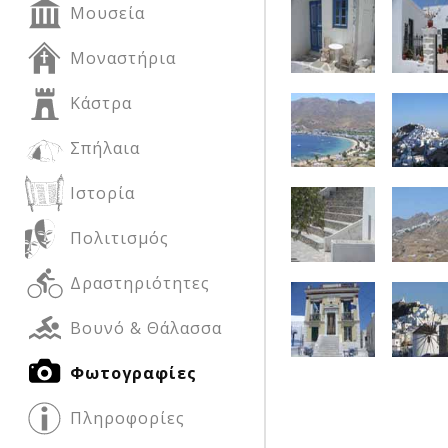
Μουσεία
Μοναστήρια
Δείτε μας:
Δείτε μας:
Κάστρα
Σπήλαια
Ιστορία
Πολιτισμός
Δείτε μας:
Δραστηριότητες
Βουνό & Θάλασσα
Φωτογραφίες
Πληροφορίες