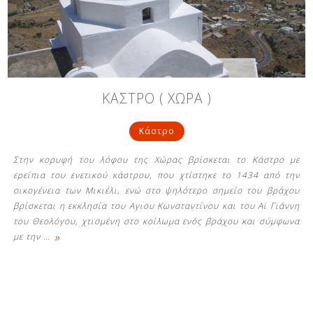
Δείτε μας:
Δείτε μας:
Δείτε μας:
ΚΑΣΤΡΟ ( ΧΩΡΑ )
Δείτε μας:
Δείτε μας:
Κάστρο
Δείτε μας:
Δείτε μας:
Δείτε μας:
Στην κορυφή του λόφου της Χώρας βρίσκεται το Κάστρο με
Δείτε μας:
ερείπια του ενετικού κάστρου, που χτίστηκε το 1434 από την
οικογένεια των Μικιέλι, ενώ στο ψηλότερο σημείο του βράχου
βρίσκεται η εκκλησία του Αγιου Κωνσταντίνου και του Αϊ Γιάννη
του Θεολόγου, χτισμένη στο κοίλωμα ενός βράχου και σύμφωνα
Δείτε μας:
»
με την
…