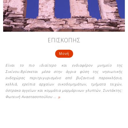
Δείτε μας:
Δείτε μας:
Δείτε μας:
ΕΠΙΣΚΟΠΗΣ
Δείτε μας:
Δείτε μας:
Μονή
Δείτε μας:
Δείτε μας:
Δείτε μας:
Είναι το πιο ιδιαίτερο και ενδιαφέρον μνημείο της
Δείτε μας:
Σικίνου.Βρίσκεται μέσα στην άγρια φύση της νησιωτικής
ενδοχώρας περιτριγυρισμένο από βυζαντινά παρεκκλήσια,
κελλιά, ερείπια αρχαίων οικοδομημάτων, τμήματα τειχών,
όστρακα αγγείων και κομμάτια μαρμάρινων γλυπτών. Συντάκτης:
Δείτε μας:
»
Φωτεινή Αναστασοπούλου
…