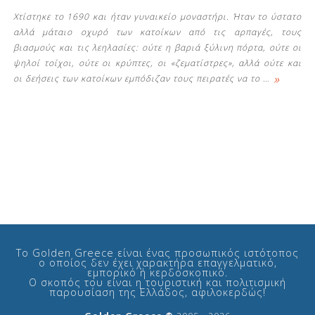
Χτίστηκε το 1690 και ήταν γυναικείο μοναστήρι. Ήταν το ύστατο
αλλά μάταιο οχυρό των κατοίκων από τις αρπαγές, τους
βιασμούς και τις λεηλασίες: ούτε η βαριά ξύλινη πόρτα, ούτε οι
ψηλοί τοίχοι, ούτε οι κρύπτες, οι «ζεματίστρες», αλλά ούτε και
»
οι δεήσεις των κατοίκων εμπόδιζαν τους πειρατές να το
…
Δείτε μας:
Το Golden Greece είναι ένας προσωπικός ιστότοπος
ο οποίος δεν έχει χαρακτήρα επαγγελματικό,
εμπορικό ή κερδοσκοπικό.
Ο σκοπός του είναι η τουριστική και πολιτισμική
παρουσίαση της Ελλάδος, αφιλοκερδώς!