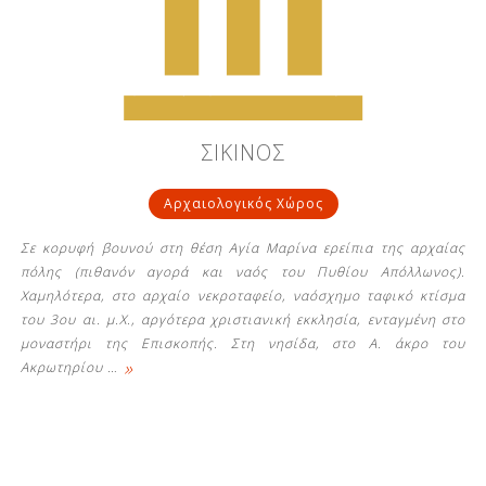
Δείτε μας:
Δείτε μας:
Δείτε μας:
ΣΙΚΙΝΟΣ
Δείτε μας:
Δείτε μας:
Αρχαιολογικός Χώρος
Δείτε μας:
Δείτε μας:
Δείτε μας:
Σε κορυφή βουνού στη θέση Αγία Μαρίνα ερείπια της αρχαίας
Δείτε μας:
πόλης (πιθανόν αγορά και ναός του Πυθίου Απόλλωνος).
Χαμηλότερα, στο αρχαίο νεκροταφείο, ναόσχημο ταφικό κτίσμα
του 3ου αι. μ.Χ., αργότερα χριστιανική εκκλησία, ενταγμένη στο
μοναστήρι της Επισκοπής. Στη νησίδα, στο Α. άκρο του
Δείτε μας:
»
Ακρωτηρίου
…