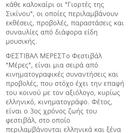
κάθε καλοκαίρι οι "Γιορτές της
Δείτε μας:
Σικίνου", οι οποίες περιλαμβάνουν
εκθέσεις, προβολές, παραστάσεις και
συναυλίες από διάφορα είδη
Δείτε μας:
Δείτε μας:
μουσικής.
Δείτε μας:
Δείτε μας:
ΦΕΣΤΙΒΑΛ ΜΕΡΕΣΤο Φεστιβάλ
Δείτε μας:
Δείτε μας:
Δείτε μας:
"Μέρες", είναι μια σειρά από
Δείτε μας:
κινηματογραφικές συναντήσεις και
προβολές, που στόχο έχει την επαφή
του κοινού με τον αξιόλογο, κυρίως
Δείτε μας:
ελληνικό, κινηματογράφο. Φέτος,
είναι ο 3ος χρόνος ζωής του
φεστιβάλ, στο οποίο
περιλαμβάνονται ελληνικά και ξένα