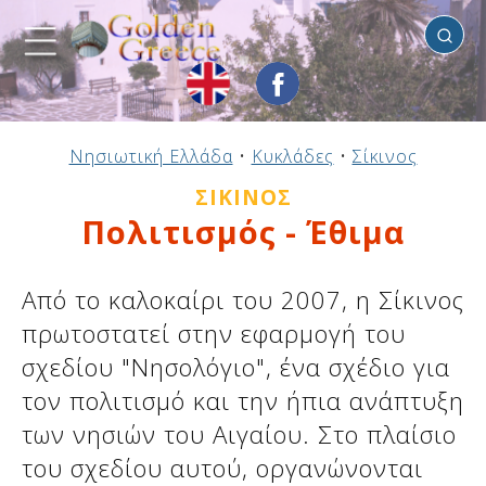
Σίκινος
Προηγούμενο
Προηγούμενο
Προηγούμενο
Προηγούμενο
Προηγούμενο
Προηγούμενο
Προηγούμενο
Προηγούμενο
Προηγούμενο
Προηγούμενο
Προηγούμενο
Προηγούμενο
Προηγούμενο
Προηγούμενο
Προηγούμενο
Νησιωτική Ελλάδα
•
Κυκλάδες
•
Σίκινος
Ηπειρωτική Ελλάδα
Νησιωτική Ελλάδα
Αργοσαρωνικός
Πελοπόννησος
Στερεά Ελλάδα
B. & Α. Αιγαίο
Δωδεκάνησα
Ιόνια Νησιά
Μακεδονία
Θεσσαλία
Κυκλάδες
Σποράδες
Ήπειρος
Θράκη
Κρήτη
ΣΊΚΙΝΟΣ
Πολιτισμός - Έθιμα
Από το καλοκαίρι του 2007, η Σίκινος
πρωτοστατεί στην εφαρμογή του
σχεδίου "Νησολόγιο", ένα σχέδιο για
τον πολιτισμό και την ήπια ανάπτυξη
των νησιών του Αιγαίου. Στο πλαίσιο
του σχεδίου αυτού, οργανώνονται