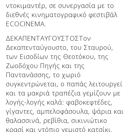
ντοκιμαντέρ, σε συνεργασία με το
διεθνές κινηματογραφικό φεστιβάλ
Δείτε μας:
Δείτε μας:
ECOCINEMA.
ΔΕΚΑΠΕΝΤΑΥΓΟΥΣΤΟΣΤον
Δεκαπενταύγουστο, του Σταυρού,
των Εισοδίων της Θεοτόκου, της
Ζωοδόχου Πηγής και της
Παντανάσσης, το χωριό
Δείτε μας:
συγκεντρώνεται, ο παπάς λειτουργεί
και τα μακριά τραπέζια γεμίζουν με
λογής-λογής καλά: φαβοκεφτέδες,
γίγαντες, αμπελοφάσουλα, ψάρια και
θαλασσινά, ρεβίθια, σικινιώτικο
κρασί και ντόπιο γεμιστό κατσίκι.
Δείτε μας: