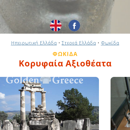
Ηπειρωτική Ελλάδα
•
Στερεά Ελλάδα
•
Φωκίδα
ΦΩΚΊΔΑ
Κορυφαία Αξιοθέατα