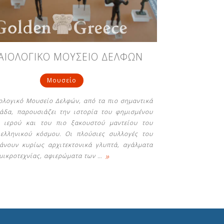
ΑΙΟΛΟΓΙΚΟ ΜΟΥΣΕΙΟ ΔΕΛΦΩΝ
Μουσείο
ολογικό Μουσείο Δελφών, από τα πιο σημαντικά
άδα, παρουσιάζει την ιστορία του φημισμένου
ύ ιερού και του πιο ξακουστού μαντείου του
ελληνικού κόσμου. Οι πλούσιες συλλογές του
άνουν κυρίως αρχιτεκτονικά γλυπτά, αγάλματα
»
 μικροτεχνίας, αφιερώματα των
…