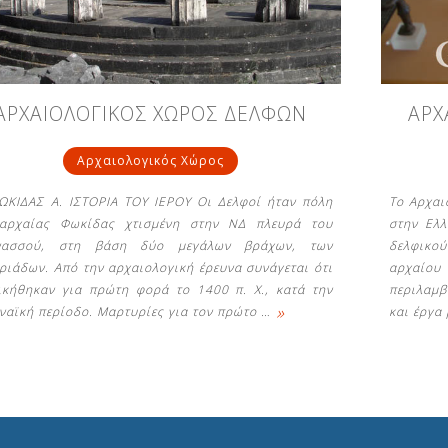
ΑΡΧΑΙΟΛΟΓΙΚΟΣ ΧΩΡΟΣ ΔΕΛΦΩΝ
ΑΡΧ
Αρχαιολογικός Χώρος
ΩΚΙΔΑΣ Α. ΙΣΤΟΡΙΑ ΤΟΥ ΙΕΡΟΥ Οι Δελφοί ήταν πόλη
Το Αρχαι
αρχαίας Φωκίδας χτισμένη στην ΝΔ πλευρά του
στην Ελλ
νασσού, στη βάση δύο μεγάλων βράχων, των
δελφικο
ριάδων. Από την αρχαιολογική έρευνα συνάγεται ότι
αρχαίου 
ικήθηκαν για πρώτη φορά το 1400 π. Χ., κατά την
περιλαμβ
»
ναϊκή περίοδο. Μαρτυρίες για τον πρώτο
…
και έργα