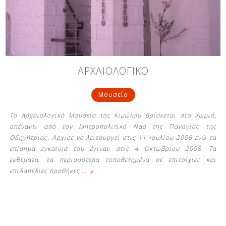
Δείτε μας:
Δείτε μας:
Δείτε μας:
ΑΡΧΑΙΟΛΟΓΙΚΟ
Δείτε μας:
Δείτε μας:
Μουσείο
Δείτε μας:
Δείτε μας:
Δείτε μας:
Το Αρχαιολογικό Μουσείο της Κιμώλου βρίσκεται στο Χωριό,
Δείτε μας:
απέναντι από τον Μητροπολιτικό Ναό της Παναγίας της
Οδηγήτριας. Άρχισε να λειτουργεί στις 11 Ιουλίου 2006 ενώ τα
επίσημα εγκαίνιά του έγιναν στις 4 Οκτωβρίου 2008. Τα
εκθέματα, τα περισσότερα τοποθετημένα σε επιτοίχιες και
Δείτε μας:
»
επιδαπέδιες προθήκες
…