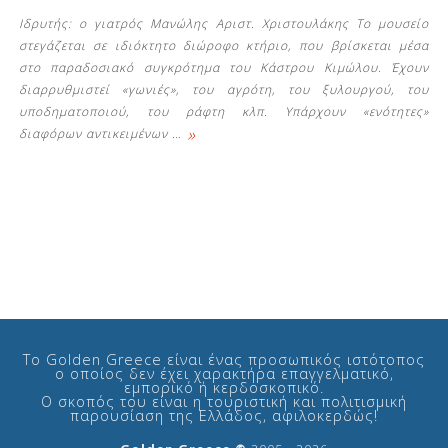
Ιδρυτής: ο γιατρός Μανώλης Αριστ. Χριστουλάκης Το μουσείο
στεγάζεται σε ιδιόκτητο διώροφο κτήριο, που βρίσκεται μέσα
στο παραδοσιακό συγκρότημα του Κάστρου Κιμώλου. Έχουν
διαρρυθμιστεί «γωνιές», του αγρότη, του ξυλουργού, του
υποδηματοποιού, του ράφτη κλπ. Υπάρχουν «ενότητες»
»
διαφόρων αντικειμένων
…
Δείτε μας:
Το Golden Greece είναι ένας προσωπικός ιστότοπος
ο οποίος δεν έχει χαρακτήρα επαγγελματικό,
εμπορικό ή κερδοσκοπικό.
Ο σκοπός του είναι η τουριστική και πολιτισμική
παρουσίαση της Ελλάδος, αφιλοκερδώς!