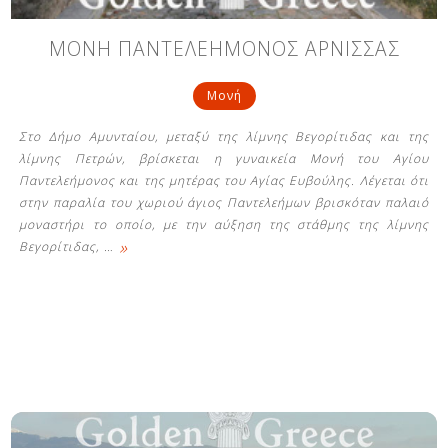
ΜΟΝΗ ΠΑΝΤΕΛΕΗΜΟΝΟΣ ΑΡΝΙΣΣΑΣ
Μονή
Στο Δήμο Αμυνταίου, μεταξύ της λίμνης Βεγορίτιδας και της
λίμνης Πετρών, βρίσκεται η γυναικεία Μονή του Αγίου
Παντελεήμονος και της μητέρας του Αγίας Ευβούλης. Λέγεται ότι
στην παραλία του χωριού άγιος Παντελεήμων βρισκόταν παλαιό
μοναστήρι το οποίο, με την αύξηση της στάθμης της λίμνης
»
Βεγορίτιδας,
…