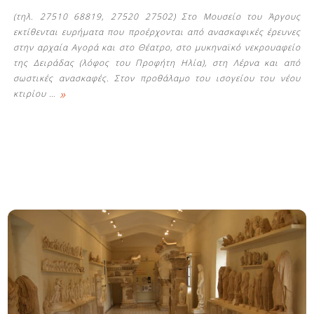
(τηλ. 27510 68819, 27520 27502) Στο Μουσείο του Άργους
εκτίθενται ευρήματα που προέρχονται από ανασκαφικές έρευνες
στην αρχαία Αγορά και στο Θέατρο, στο μυκηναϊκό νεκρουαφείο
της Δειράδας (λόφος του Προφήτη Ηλία), στη Λέρνα και από
σωστικές ανασκαφές. Στον προθάλαμο του ισογείου του νέου
»
κτιρίου
…
Δείτε μας: