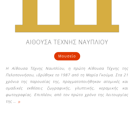
Δείτε μας:
Δείτε μας:
Δείτε μας:
ΑΙΘΟΥΣΑ ΤΕΧΝΗΣ ΝΑΥΠΛΙΟΥ
Δείτε μας:
Δείτε μας:
Μουσείο
Δείτε μας:
Δείτε μας:
Δείτε μας:
Η Αίθουσα Τέχνης Ναυπλίου, η πρώτη Αίθουσα Τέχνης της
Δείτε μας:
Πελοποννήσου, ιδρύθηκε το 1987 από τη Μαρία Γκούμα. Στα 21
χρόνια της παρουσίας της, πραγματοποιήθηκαν ατομικές και
ομαδικές εκθέσεις ζωγραφικής, γλυπτικής, κεραμικής και
φωτογραφίας. Επιπλέον, από τον πρώτο χρόνο της λειτουργίας
Δείτε μας:
»
της
…