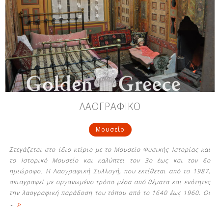
ΛΑΟΓΡΑΦΙΚΟ
Μουσείο
Στεγάζεται στο ίδιο κτίριο με το Μουσείο Φυσικής Ιστορίας και
το Ιστορικό Μουσείο και καλύπτει τον 3ο έως και τον 6ο
ημιώροφο. Η Λαογραφική Συλλογή, που εκτίθεται από το 1987,
σκιαγραφεί με οργανωμένο τρόπο μέσα από θέματα και ενότητες
την λαογραφική παράδοση του τόπου από το 1640 έως 1960. Οι
»
…