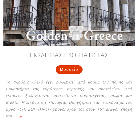
ΕΚΚΛΗΣΙΑΣΤΙΚΟ ΣΙΑΤΙΣΤΑΣ
Μουσείο
Το πλούσιο υλικό έχει συλλεχθεί από ναούς της πόλης και
μοναστήρια της ευρύτερης περιοχής και αποτελείται από
εικόνες, ξυλόγλυπτα, αντικείμενα μικροτεχνίας, άμφια και
βιβλία. Η εικόνα της Παναγίας Οδηγήτριας και η εικόνα με τον
ύμνο «ΕΠΙ ΣΟΙ ΧΑΙΡΕΙ» χρονολογούνται στον 16° αιώνα, εποχή
»
που
…