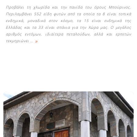
Προβάλει τη χλωρίδα και την πανίδα του όρους Μπούρινος.
Περιλαμβάνει 552 είδη φυτών από τα οποία τα 8 είναι τοπικά
ενδημικά, μοναδικά στον κόσμο, τα 15 είναι ενδημικά της
Ελλάδας και τα 33 είναι σπάνια για την Χώρα μας. Ο μεγάλος
αριθμός εντόμων, ιδιαίτερα πεταλούδων, αλλά και ερπετών
»
τεκμηριώνει
…
Δείτε μας: