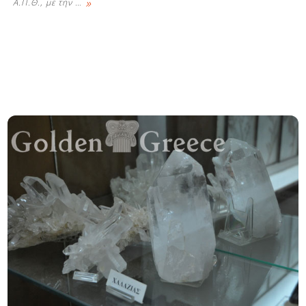
»
Α.Π.Θ., με την
…