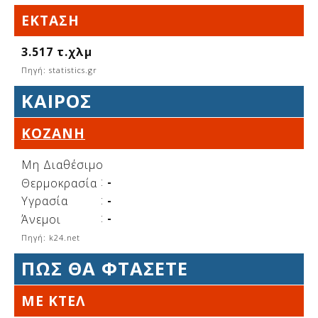
Δείτε μας:
ΈΚΤΑΣΗ
3.517 τ.χλμ
Πηγή: statistics.gr
Δείτε μας:
Δείτε μας:
ΚΑΙΡΌΣ
Δείτε μας:
Δείτε μας:
ΚΟΖΆΝΗ
Δείτε μας:
Δείτε μας:
Δείτε μας:
Μη Διαθέσιμο
Δείτε μας:
:
-
Θερμοκρασία
:
-
Υγρασία
:
-
Άνεμοι
Δείτε μας:
Πηγή: k24.net
ΠΩΣ ΘΑ ΦΤΑΣΕΤΕ
ΜΕ ΚΤΕΛ