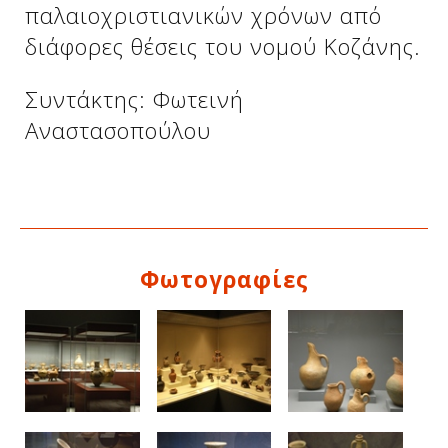
παλαιοχριστιανικών χρόνων από
διάφορες θέσεις του νομού Κοζάνης.
Δείτε μας:
Δείτε μας:
Συντάκτης: Φωτεινή
Αναστασοπούλου
Δείτε μας:
Φωτογραφίες
Δείτε μας: