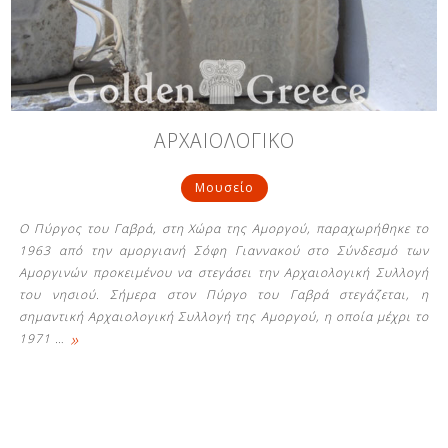
Δείτε μας:
Δείτε μας:
Δείτε μας:
ΑΡΧΑΙΟΛΟΓΙΚΟ
Δείτε μας:
Δείτε μας:
Μουσείο
Δείτε μας:
Δείτε μας:
Δείτε μας:
Ο Πύργος του Γαβρά, στη Χώρα της Αμοργού, παραχωρήθηκε το
Δείτε μας:
1963 από την αμοργιανή Σόφη Γιαννακού στο Σύνδεσμό των
Αμοργινών προκειμένου να στεγάσει την Αρχαιολογική Συλλογή
του νησιού. Σήμερα στον Πύργο του Γαβρά στεγάζεται, η
σημαντική Αρχαιολογική Συλλογή της Αμοργού, η οποία μέχρι το
Δείτε μας:
»
1971
…