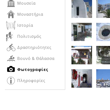
Μουσεία
Μοναστήρια
Δείτε μας:
Δείτε μας:
Ιστορία
Πολιτισμός
Δραστηριότητες
Βουνό & Θάλασσα
Δείτε μας:
Φωτογραφίες
Πληροφορίες