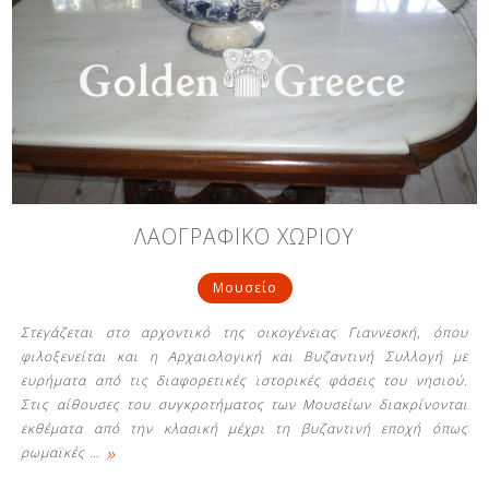
ΛΑΟΓΡΑΦΙΚΟ ΧΩΡΙΟΥ
Μουσείο
Στεγάζεται στο αρχοντικό της οικογένειας Γιαννεσκή, όπου
φιλοξενείται και η Αρχαιολογική και Βυζαντινή Συλλογή με
ευρήματα από τις διαφορετικές ιστορικές φάσεις του νησιού.
Στις αίθουσες του συγκροτήματος των Μουσείων διακρίνονται
εκθέματα από την κλασική μέχρι τη βυζαντινή εποχή όπως
»
ρωμαϊκές
…