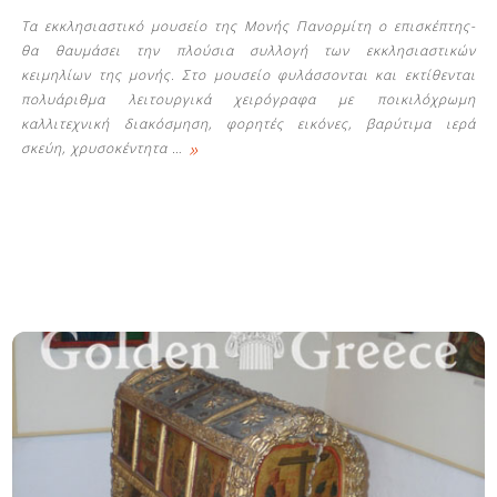
Τα εκκλησιαστικό μουσείο της Μονής Πανορμίτη ο επισκέπτης-
θα θαυμάσει την πλούσια συλλογή των εκκλησιαστικών
κειμηλίων της μονής. Στο μουσείο φυλάσσονται και εκτίθενται
πολυάριθμα λειτουργικά χειρόγραφα με ποικιλόχρωμη
καλλιτεχνική διακόσμηση, φορητές εικόνες, βαρύτιμα ιερά
»
σκεύη, χρυσοκέντητα
…
Δείτε μας: