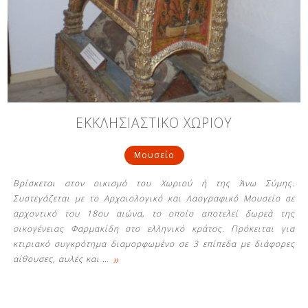
ΕΚΚΛΗΣΙΑΣΤΙΚΟ ΧΩΡΙΟΥ
Μουσείο
Βρίσκεται στον οικισμό του Χωριού ή της Άνω Σύμης.
Συστεγάζεται με το Αρχαιολογικό και Λαογραφικό Μουσείο σε
αρχοντικό του 18ου αιώνα, το οποίο αποτελεί δωρεά της
οικογένειας Φαρμακίδη στο ελληνικό κράτος. Πρόκειται για
κτιριακό συγκρότημα διαμορφωμένο σε 3 επίπεδα με διάφορες
»
αίθουσες, αυλές και
…