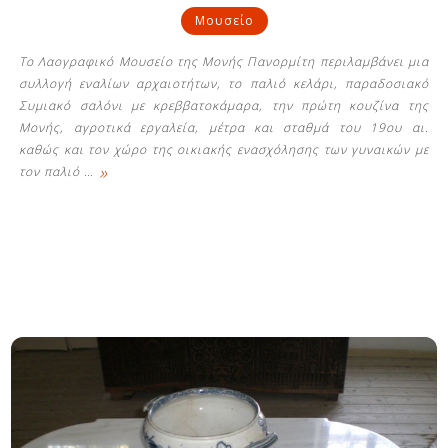
Μουσείο
Το Λαογραφικό Μουσείο της Μονής Πανορμίτη περιλαμβάνει μια
συλλογή εναλίων αρχαιοτήτων, το παλιό κελάρι, παραδοσιακό
Συμιακό σαλόνι με κρεββατοκάμαρα, την πρώτη κουζίνα της
Μονής, αγροτικά εργαλεία, μέτρα και σταθμά του 19ου αι.
καθώς και τον χώρο της οικιακής ενασχόλησης των γυναικών με
»
τον παλιό
…