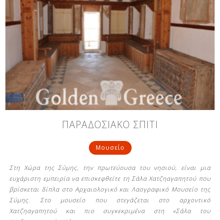
ΠΑΡΑΔΟΣΙΑΚΟ ΣΠΙΤΙ
Μουσείο
Στη Χώρα της Σύμης, την πρωτεύουσα του νησιού, είναι μια
ευχάριστη εμπειρία να επισκεφθείτε τη Σάλα Χατζηαγαπητού που
βρίσκεται δίπλα στο Αρχαιολογικό και Λαογραφικό Μουσείο της
Σύμης. Στο μουσείο που στεγάζεται στο αρχοντικό
Χατζηαγαπητού και πιο συγκεκριμένα στη «Σάλα του