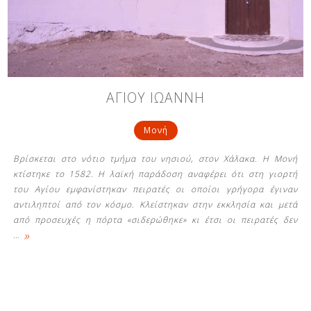
Δείτε μας:
Δείτε μας:
Δείτε μας:
ΑΓΙΟΥ ΙΩΑΝΝΗ
Δείτε μας:
Δείτε μας:
Μονή
Δείτε μας:
Δείτε μας:
Δείτε μας:
Βρίσκεται στο νότιο τμήμα του νησιού, στον Χάλακα. Η Μονή
Δείτε μας:
κτίστηκε το 1582. Η λαϊκή παράδοση αναφέρει ότι στη γιορτή
του Αγίου εμφανίστηκαν πειρατές οι οποίοι γρήγορα έγιναν
αντιληπτοί από τον κόσμο. Κλείστηκαν στην εκκλησία και μετά
από προσευχές η πόρτα «σιδερώθηκε» κι έτσι οι πειρατές δεν
Δείτε μας:
»
…