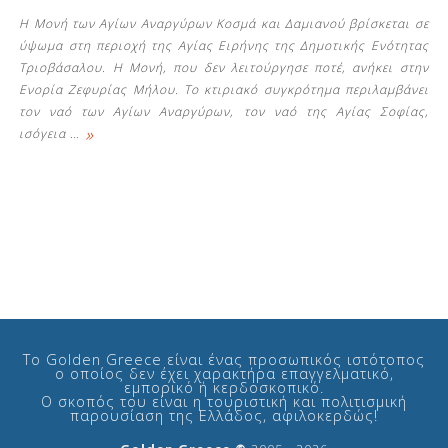
Η Μονή των Αγίων Αναργύρων Κοσμά και Δαμιανού βρίσκεται σε
ύψωμα στη περιοχή της Αγίας Ειρήνης της Δημοτικής Ενότητας
Τριοβάσαλου. Η Μονή, που δεν λειτούργησε ποτέ, ανήκει στην
Ενορία Ζεφυρίας Μήλου. Το κτιριακό συγκρότημα περιλαμβάνει
τον ναό των Αγίων Αναργύρων, τον ναό της Αγίας Σοφίας,
»
ισόγεια
…
Δείτε μας:
Το Golden Greece είναι ένας προσωπικός ιστότοπος
ο οποίος δεν έχει χαρακτήρα επαγγελματικό,
εμπορικό ή κερδοσκοπικό.
Ο σκοπός του είναι η τουριστική και πολιτισμική
παρουσίαση της Ελλάδος, αφιλοκερδώς!