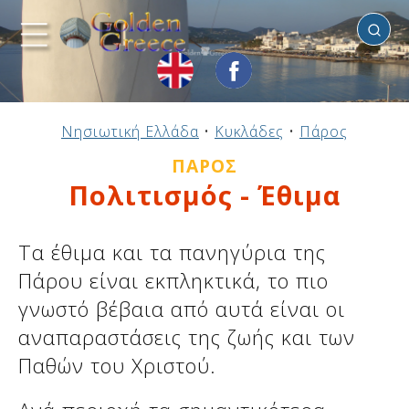
Πάρος
Προηγούμενο
Προηγούμενο
Προηγούμενο
Προηγούμενο
Προηγούμενο
Προηγούμενο
Προηγούμενο
Προηγούμενο
Προηγούμενο
Προηγούμενο
Προηγούμενο
Προηγούμενο
Προηγούμενο
Προηγούμενο
Προηγούμενο
Νησιωτική Ελλάδα
•
Κυκλάδες
•
Πάρος
Ηπειρωτική Ελλάδα
Νησιωτική Ελλάδα
Αργοσαρωνικός
Πελοπόννησος
Στερεά Ελλάδα
B. & Α. Αιγαίο
Δωδεκάνησα
Ιόνια Νησιά
Μακεδονία
Θεσσαλία
Κυκλάδες
Σποράδες
Ήπειρος
Θράκη
Κρήτη
ΠΆΡΟΣ
Πολιτισμός - Έθιμα
Τα έθιμα και τα πανηγύρια της
Πάρου είναι εκπληκτικά, το πιο
γνωστό βέβαια από αυτά είναι οι
αναπαραστάσεις της ζωής και των
Παθών του Χριστού.