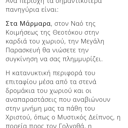
Ανά περιοχή τα σημαντικότερα
Δείτε μας:
πανηγύρια είναι:
Στα Μάρμαρα
, στον Ναό της
Δείτε μας:
Δείτε μας:
Κοιμήσεως της Θεοτόκου στην
καρδιά του χωριού, την Μεγάλη
Δείτε μας:
Δείτε μας:
Παρασκευή θα νιώσετε την
Δείτε μας:
Δείτε μας:
Δείτε μας:
συγκίνηση να σας πλημμυρίζει.
Δείτε μας:
Η κατανυκτική περιφορά του
επιταφίου μέσα από τα στενά
δρομάκια του χωριού και οι
Δείτε μας:
αναπαραστάσεις που αναβιώνουν
στην μνήμη μας τα πάθη του
Χριστού, όπως ο Μυστικός Δείπνος, η
πορεία προς τον Γολγοθά, η