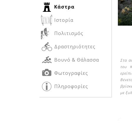
Κάστρα
Ιστορία
Δείτε μας:
Δείτε μας:
Πολιτισμός
Δραστηριότητες
Βουνό & Θάλασσα
Στα α
του Κ
Φωτογραφίες
ερείπ
Βενετ
Δείτε μας:
Πληροφορίες
βρίσκε
με ξυ