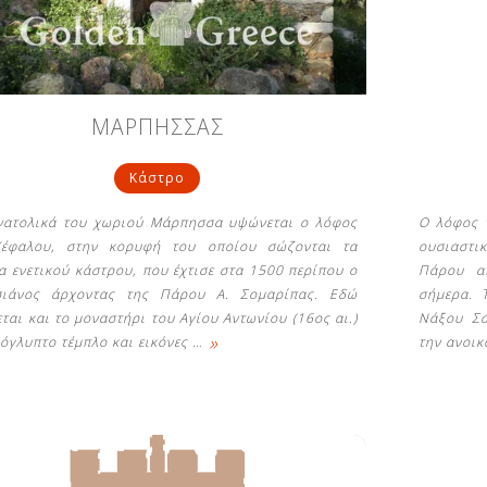
ΜΑΡΠΗΣΣΑΣ
Κάστρο
νατολικά του χωριού Μάρπησσα υψώνεται ο λόφος
Ο λόφος 
έφαλου, στην κορυφή του οποίου σώζονται τα
ουσιαστι
ια ενετικού κάστρου, που έχτισε στα 1500 περίπου ο
Πάρου απ
σιάνος άρχοντας της Πάρου Α. Σομαρίπας. Εδώ
σήμερα. 
ται και το μοναστήρι του Αγίου Αντωνίου (16ος αι.)
Νάξου Σα
»
λόγλυπτο τέμπλο και εικόνες
…
την ανοικ