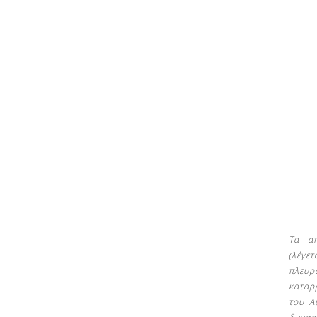
Δείτε μας:
Δείτε μας:
Τα απ
(λέγε
πλευρ
καταρ
του Α