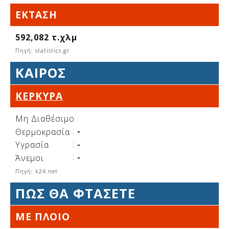
Δείτε μας:
ΈΚΤΑΣΗ
592,082 τ.χλμ
Πηγή: statistics.gr
Δείτε μας:
Δείτε μας:
ΚΑΙΡΌΣ
Δείτε μας:
Δείτε μας:
ΚΈΡΚΥΡΑ
Δείτε μας:
Δείτε μας:
Δείτε μας:
Μη Διαθέσιμο
Δείτε μας:
:
-
Θερμοκρασία
:
-
Υγρασία
:
-
Άνεμοι
Δείτε μας:
Πηγή: k24.net
ΠΩΣ ΘΑ ΦΤΑΣΕΤΕ
ΜΕ ΠΛΟΙΟ