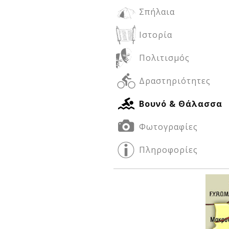
Σπήλαια
Ιστορία
Δείτε μας:
Δείτε μας:
Πολιτισμός
Δραστηριότητες
Βουνό & Θάλασσα
Φωτογραφίες
Δείτε μας:
Πληροφορίες