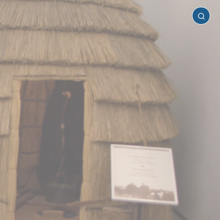
Σέρρες