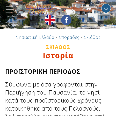
Σκιάθος
Προηγούμενο
Προηγούμενο
Προηγούμενο
Προηγούμενο
Προηγούμενο
Προηγούμενο
Προηγούμενο
Προηγούμενο
Προηγούμενο
Προηγούμενο
Προηγούμενο
Προηγούμενο
Προηγούμενο
Προηγούμενο
Προηγούμενο
Νησιωτική Ελλάδα
•
Σποράδες
•
Σκιάθος
Ηπειρωτική Ελλάδα
Νησιωτική Ελλάδα
Αργοσαρωνικός
Πελοπόννησος
Στερεά Ελλάδα
B. & Α. Αιγαίο
Δωδεκάνησα
Ιόνια Νησιά
Μακεδονία
Θεσσαλία
Κυκλάδες
Σποράδες
Ήπειρος
Θράκη
Κρήτη
ΣΚΙΆΘΟΣ
Ιστορία
ΠΡΟΪΣΤΟΡΙΚΗ ΠΕΡΙΟΔΟΣ
Σύμφωνα με όσα γράφονται στην
Περιήγηση του Παυσανία, το νησί
κατά τους προϊστορικούς χρόνους
κατοικήθηκε από τους Πελασγούς,