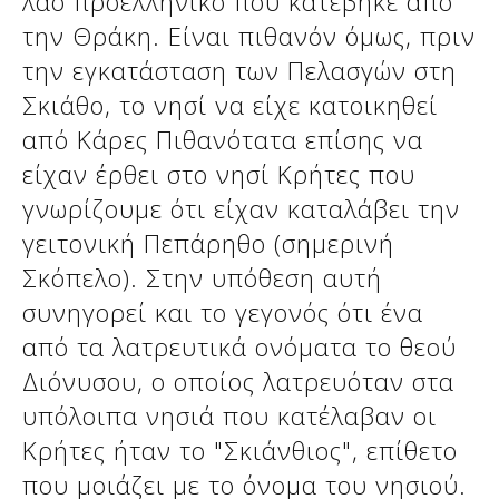
λαό προελληνικό που κατέβηκε από
Δείτε μας:
την Θράκη. Είναι πιθανόν όμως, πριν
την εγκατάσταση των Πελασγών στη
Σκιάθο, το νησί να είχε κατοικηθεί
Δείτε μας:
Δείτε μας:
από Κάρες Πιθανότατα επίσης να
Δείτε μας:
Δείτε μας:
είχαν έρθει στο νησί Κρήτες που
γνωρίζουμε ότι είχαν καταλάβει την
Δείτε μας:
Δείτε μας:
Δείτε μας:
γειτονική Πεπάρηθο (σημερινή
Δείτε μας:
Σκόπελο). Στην υπόθεση αυτή
συνηγορεί και το γεγονός ότι ένα
από τα λατρευτικά ονόματα το θεού
Δείτε μας:
Διόνυσου, ο οποίος λατρευόταν στα
υπόλοιπα νησιά που κατέλαβαν οι
Κρήτες ήταν το "Σκιάνθιος", επίθετο
που μοιάζει με το όνομα του νησιού.