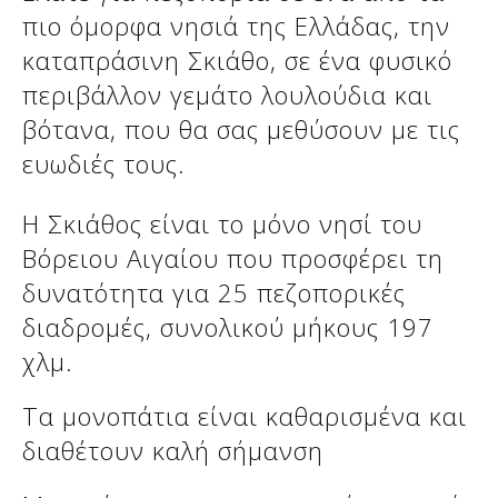
Δείτε μας:
πιο όμορφα νησιά της Ελλάδας, την
καταπράσινη Σκιάθο, σε ένα φυσικό
περιβάλλον γεμάτο λουλούδια και
Δείτε μας:
Δείτε μας:
βότανα, που θα σας μεθύσουν με τις
ευωδιές τους.
Δείτε μας:
Δείτε μας:
Η Σκιάθος είναι το μόνο νησί του
Δείτε μας:
Δείτε μας:
Δείτε μας:
Βόρειου Αιγαίου που προσφέρει τη
Δείτε μας:
δυνατότητα για 25 πεζοπορικές
διαδρομές, συνολικού μήκους 197
χλμ.
Δείτε μας:
Τα μονοπάτια είναι καθαρισμένα και
διαθέτουν καλή σήμανση