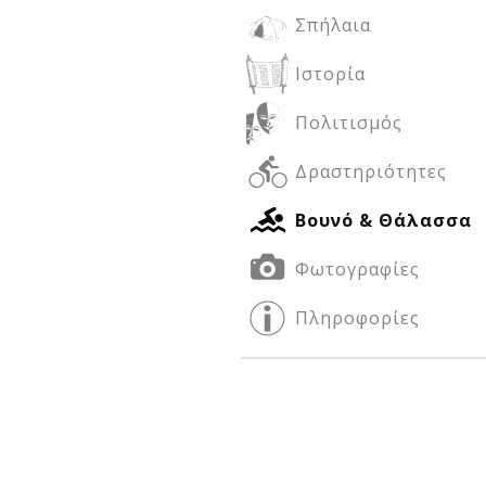
Σπήλαια
Ιστορία
Δείτε μας:
Δείτε μας:
Πολιτισμός
Δραστηριότητες
Βουνό & Θάλασσα
Φωτογραφίες
Δείτε μας:
Πληροφορίες