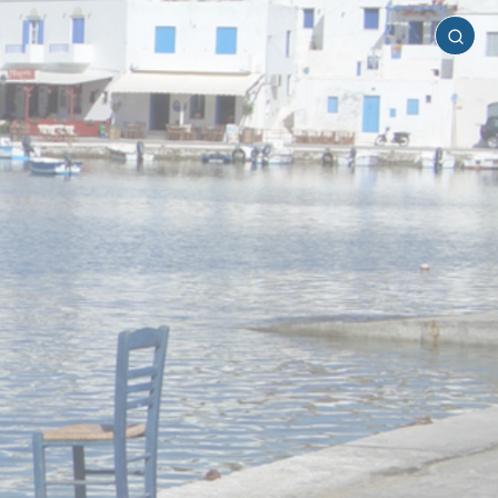
Τήνος