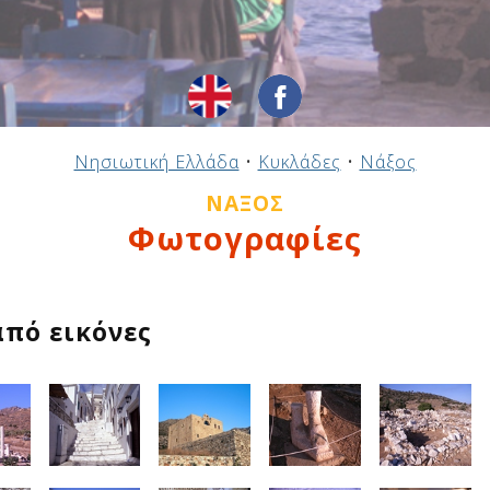
Νησιωτική Ελλάδα
•
Κυκλάδες
•
Νάξος
ΝΆΞΟΣ
Φωτογραφίες
από εικόνες