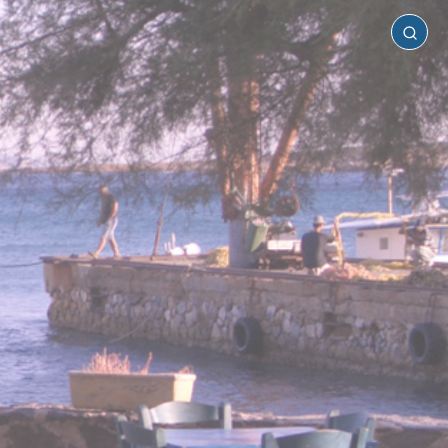
Νάξος