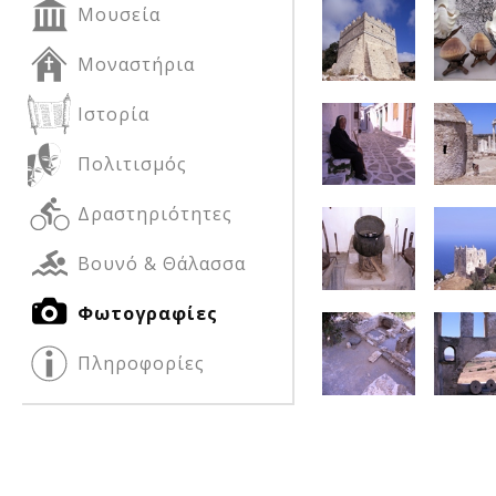
Μουσεία
Μοναστήρια
Δείτε μας:
Δείτε μας:
Ιστορία
Πολιτισμός
Δραστηριότητες
Βουνό & Θάλασσα
Δείτε μας:
Φωτογραφίες
Πληροφορίες