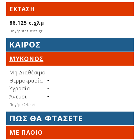
Δείτε μας:
ΈΚΤΑΣΗ
86,125 τ.χλμ
Πηγή: statistics.gr
Δείτε μας:
Δείτε μας:
ΚΑΙΡΌΣ
Δείτε μας:
Δείτε μας:
ΜΎΚΟΝΟΣ
Δείτε μας:
Δείτε μας:
Δείτε μας:
Μη Διαθέσιμο
Δείτε μας:
:
-
Θερμοκρασία
:
-
Υγρασία
:
-
Άνεμοι
Δείτε μας:
Πηγή: k24.net
ΠΩΣ ΘΑ ΦΤΑΣΕΤΕ
ΜΕ ΠΛΟΙΟ