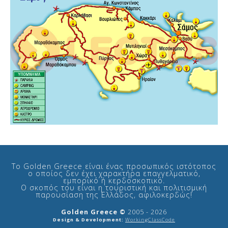
Το Golden Greece είναι ένας προσωπικός ιστότοπος
ο οποίος δεν έχει χαρακτήρα επαγγελματικό,
εμπορικό ή κερδοσκοπικό.
Ο σκοπός του είναι η τουριστική και πολιτισμική
παρουσίαση της Ελλάδος, αφιλοκερδώς!
Golden Greece ©
2005 - 2026
Design & Development:
WorkingClassCode