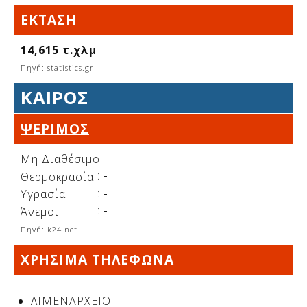
Δείτε μας:
ΈΚΤΑΣΗ
14,615 τ.χλμ
Πηγή: statistics.gr
Δείτε μας:
Δείτε μας:
ΚΑΙΡΌΣ
Δείτε μας:
Δείτε μας:
ΨΈΡΙΜΟΣ
Δείτε μας:
Δείτε μας:
Δείτε μας:
Μη Διαθέσιμο
Δείτε μας:
:
-
Θερμοκρασία
:
-
Υγρασία
:
-
Άνεμοι
Δείτε μας:
Πηγή: k24.net
ΧΡΗΣΙΜΑ ΤΗΛΕΦΩΝΑ
ΛΙΜΕΝΑΡΧΕΙΟ