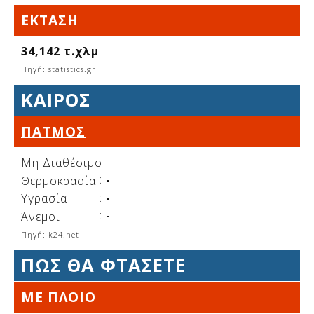
Δείτε μας:
ΈΚΤΑΣΗ
34,142 τ.χλμ
Πηγή: statistics.gr
Δείτε μας:
Δείτε μας:
ΚΑΙΡΌΣ
Δείτε μας:
Δείτε μας:
ΠΆΤΜΟΣ
Δείτε μας:
Δείτε μας:
Δείτε μας:
Μη Διαθέσιμο
Δείτε μας:
:
-
Θερμοκρασία
:
-
Υγρασία
:
-
Άνεμοι
Δείτε μας:
Πηγή: k24.net
ΠΩΣ ΘΑ ΦΤΑΣΕΤΕ
ΜΕ ΠΛΟΙΟ