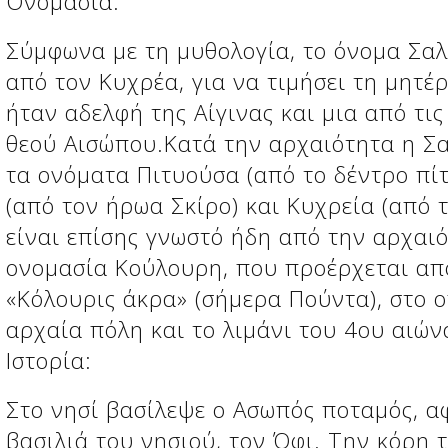
Ονομασία:
Σύμφωνα με τη μυθολογία, το όνομα Σαλ
από τον Κυχρέα, για να τιμήσει τη μητέ
ήταν αδελφή της Αίγινας και μια από τι
θεού Αισώπου.Κατά την αρχαιότητα η Σ
τα ονόματα Πιτυούσα (από το δέντρο πίτ
(από τον ήρωα Σκίρο) και Κυχρεία (από 
είναι επίσης γνωστό ήδη από την αρχαιό
ονομασία Κούλουρη, που προέρχεται απ
«Κόλουρις άκρα» (σήμερα Πούντα), στο ο
αρχαία πόλη και το λιμάνι του 4ου αιών
Ιστορία:
Στο νησί βασίλεψε ο Ασωπός ποταμός, α
βασιλιά του νησιού, τον Όφι. Την κόρη 