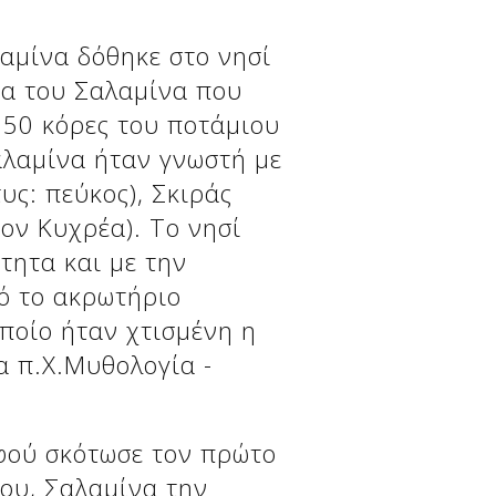
αμίνα δόθηκε στο νησί
ρα του Σαλαμίνα που
ς 50 κόρες του ποτάμιου
αλαμίνα ήταν γνωστή με
υς: πεύκος), Σκιράς
τον Κυχρέα). Το νησί
τητα και με την
ό το ακρωτήριο
ποίο ήταν χτισμένη η
α π.Χ.Μυθολογία -
φού σκότωσε τον πρώτο
του, Σαλαμίνα την