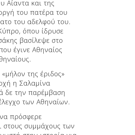
υ Αίαντα και της
οργή του πατέρα του
νατο του αδελφού του.
 Κύπρο, όπου ίδρυσε
σάκης βασίλεψε στο
 που έγινε Αθηναίος
θηναίους.
 «μήλον της έριδος»
οχή η Σαλαμίνα
ά δε την παρέμβαση
έλεγχο των Αθηναίων.
ίνα πρόσφερε
ι στους συμμάχους των