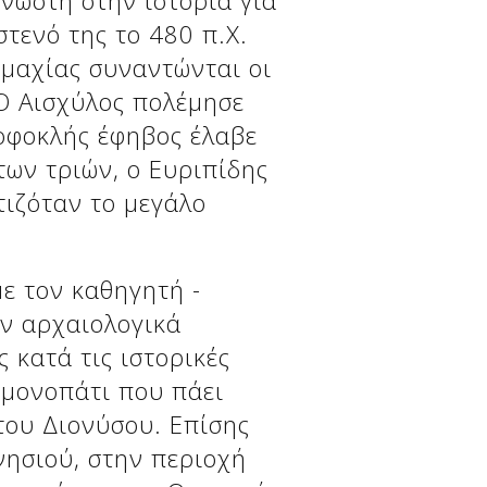
γνωστή στην ιστορία για
τενό της το 480 π.Χ.
υμαχίας συναντώνται οι
 Ο Αισχύλος πολέμησε
Σοφοκλής έφηβος έλαβε
των τριών, ο Ευριπίδης
ιζόταν το μεγάλο
ε τον καθηγητή -
ν αρχαιολογικά
 κατά τις ιστορικές
 μονοπάτι που πάει
του Διονύσου. Επίσης
νησιού, στην περιοχή