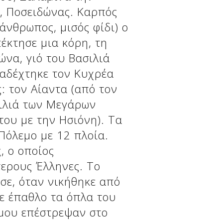
, Ποσειδώνας. Καρπός
άνθρωπος, μισός φίδι) ο
έκτησε μια κόρη, τη
να, γιό του Βασιλιά
ιαδέχτηκε τον Κυχρέα
: τον Αίαντα (από τον
σιλιά των Μεγάρων
του με την Ησιόνη). Τα
Πόλεμο με 12 πλοία.
, ο οποίος
τερους Έλληνες. Το
σε, όταν νικήθηκε από
ε έπαθλο τα όπλα του
έμου επέστρεψαν στο