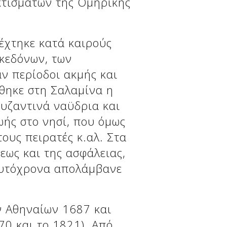
 κτισμάτων της Ομηρικής
δέχτηκε κατά καιρούς
κεδόνων, των
ν περίοδοι ακμής και
όθηκε στη Σαλαμίνα η
Βυζαντινά ναϋδρια και
ής στο νησί, που όμως
τους πειρατές κ.αλ. Στα
εως και της ασφάλειας,
ταυτόχρονα απολάμβανε
 Αθηναίων 1687 και
70 και το 1821). Από