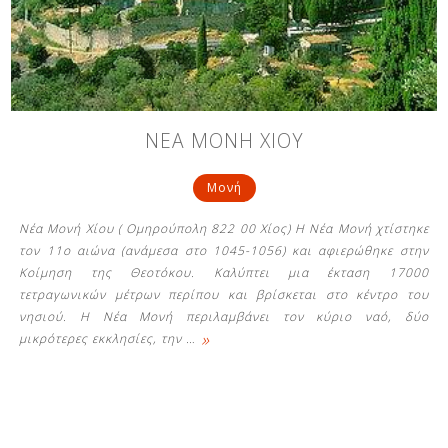
Δείτε μας:
Δείτε μας:
Δείτε μας:
ΝΕΑ ΜΟΝΗ ΧΙΟΥ
Δείτε μας:
Δείτε μας:
Μονή
Δείτε μας:
Δείτε μας:
Δείτε μας:
Νέα Μονή Χίου ( Ομηρούπολη 822 00 Χίος) Η Νέα Μονή χτίστηκε
Δείτε μας:
τον 11ο αιώνα (ανάμεσα στο 1045-1056) και αφιερώθηκε στην
Κοίμηση της Θεοτόκου. Καλύπτει μια έκταση 17000
τετραγωνικών μέτρων περίπου και βρίσκεται στο κέντρο του
νησιού. Η Νέα Μονή περιλαμβάνει τον κύριο ναό, δύο
Δείτε μας:
»
μικρότερες εκκλησίες, την
…