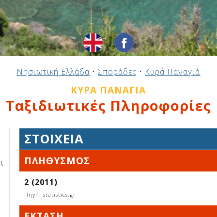
Νησιωτική Ελλάδα
•
Σποράδες
•
Κυρά Παναγιά
ΚΥΡΆ ΠΑΝΑΓΙΆ
Ταξιδιωτικές Πληροφορίες
ΣΤΟΙΧΕΊΑ
ΠΛΗΘΥΣΜΌΣ
ι
2 (2011)
Πηγή: statistics.gr
ΈΚΤΑΣΗ