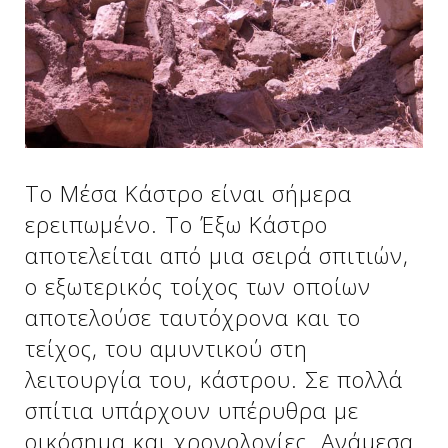
Δείτε μας:
Δείτε μας:
Δείτε μας:
Δείτε μας:
Δείτε μας:
Το Μέσα Κάστρο είναι σήμερα
Δείτε μας:
Δείτε μας:
Δείτε μας:
ερειπωμένο. Το Έξω Κάστρο
Δείτε μας:
αποτελείται από μια σειρά σπιτιών,
ο εξωτερικός τοίχος των οποίων
αποτελούσε ταυτόχρονα και το
Δείτε μας:
τείχος, του αμυντικού στη
λειτουργία του, κάστρου. Σε πολλά
σπίτια υπάρχουν υπέρυθρα με
οικόσημα και χρονολογίες. Ανάμεσα