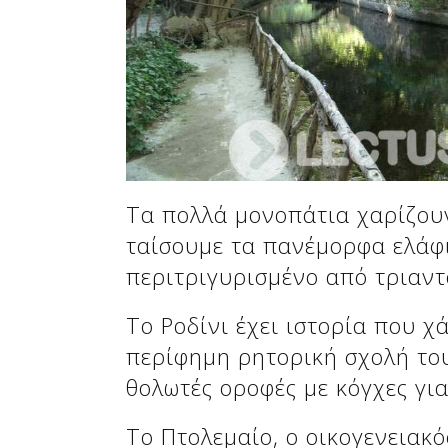
Δείτε μας:
Δείτε μας:
Τα πολλά μονοπάτια χαρίζου
ταίσουμε τα πανέμορφα ελάφι
περιτριγυρισμένο από τριαν
Δείτε μας:
Το Ροδίνι έχει ιστορία που χ
περίφημη ρητορική σχολή του
θολωτές οροφές με κόγχες γι
Το Πτολεμαίο, ο οικογενειακό