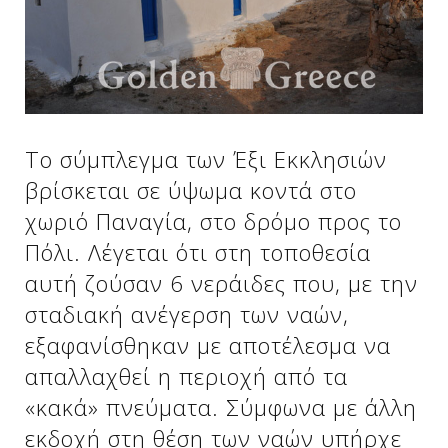
Δείτε μας:
Δείτε μας:
Δείτε μας:
Δείτε μας:
Δείτε μας:
Το σύμπλεγμα των Έξι Εκκλησιών
βρίσκεται σε ύψωμα κοντά στο
Δείτε μας:
Δείτε μας:
Δείτε μας:
χωριό Παναγία, στο δρόμο προς το
Δείτε μας:
Πόλι. Λέγεται ότι στη τοποθεσία
αυτή ζούσαν 6 νεράιδες που, με την
σταδιακή ανέγερση των ναών,
Δείτε μας:
εξαφανίσθηκαν με αποτέλεσμα να
απαλλαχθεί η περιοχή από τα
«κακά» πνεύματα. Σύμφωνα με άλλη
εκδοχή στη θέση των ναών υπήρχε