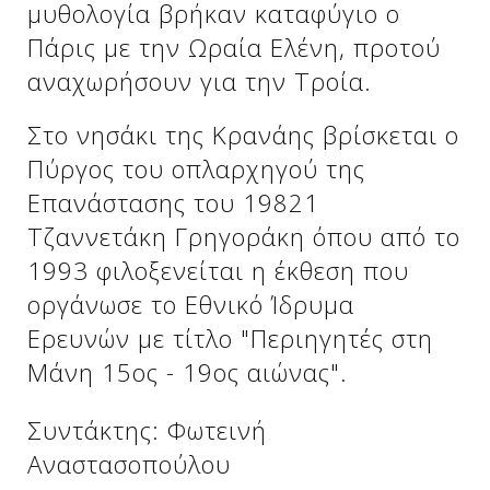
μυθολογία βρήκαν καταφύγιο ο
Πάρις με την Ωραία Ελένη, προτού
αναχωρήσουν για την Τροία.
Δείτε μας:
Δείτε μας:
Στο νησάκι της Κρανάης βρίσκεται ο
Πύργος του οπλαρχηγού της
Επανάστασης του 19821
Τζαννετάκη Γρηγοράκη όπου από το
1993 φιλοξενείται η έκθεση που
Δείτε μας:
οργάνωσε το Εθνικό Ίδρυμα
Ερευνών με τίτλο "Περιηγητές στη
Μάνη 15ος - 19ος αιώνας".
Συντάκτης: Φωτεινή
Αναστασοπούλου
Δείτε μας: