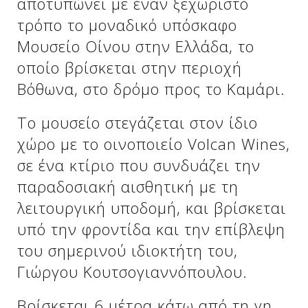
αποτυπώνει με έναν ξεχωριστό
Δείτε μας:
τρόπο το μοναδικό υπόσκαφο
Μουσείο Οίνου στην Ελλάδα, το
οποίο βρίσκεται στην περιοχή
Δείτε μας:
Δείτε μας:
Βόθωνα, στο δρόμο προς το Καμάρι.
Δείτε μας:
Δείτε μας:
Το μουσείο στεγάζεται στον ίδιο
Δείτε μας:
Δείτε μας:
Δείτε μας:
χώρο με το οινοποιείο Volcan Wines,
σε ένα κτίριο που συνδυάζει την
Δείτε μας:
παραδοσιακή αισθητική με τη
λειτουργική υποδομή, και βρίσκεται
υπό την φροντίδα και την επίβλεψη
Δείτε μας:
του σημερινού ιδιοκτήτη του,
Γιώργου Κουτσογιαννόπουλου.
Βρίσκεται 6 μέτρα κάτω από τη γη