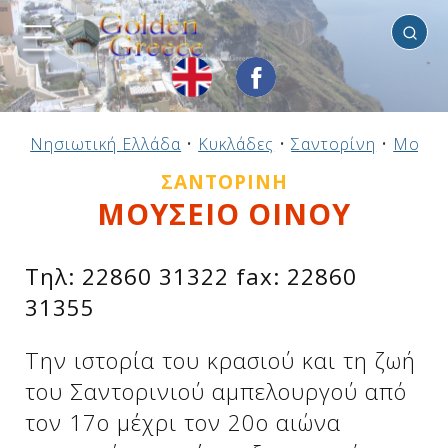
Σαντορίνη
Προηγούμενο
Προηγούμενο
Προηγούμενο
Προηγούμενο
Προηγούμενο
Προηγούμενο
Προηγούμενο
Προηγούμενο
Προηγούμενο
Προηγούμενο
Προηγούμενο
Προηγούμενο
Προηγούμενο
Προηγούμενο
Προηγούμενο
Νησιωτική Ελλάδα
•
Κυκλάδες
•
Σαντορίνη
•
Μουσε
Ηπειρωτική Ελλάδα
Νησιωτική Ελλάδα
Αργοσαρωνικός
Πελοπόννησος
Στερεά Ελλάδα
B. & Α. Αιγαίο
Δωδεκάνησα
Ιόνια Νησιά
Μακεδονία
Θεσσαλία
Κυκλάδες
Σποράδες
Ήπειρος
Θράκη
Κρήτη
ΣΑΝΤΟΡΊΝΗ
ΜΟΥΣΕΙΟ ΟΙΝΟΥ
Τηλ: 22860 31322 fax: 22860
31355
Την ιστορία του κρασιού και τη ζωή
του Σαντορινιού αμπελουργού από
τον 17ο μέχρι τον 20ο αιώνα