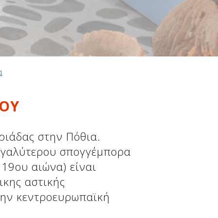
α
ΟY
ριάδας στην Πόθια.
 μεγαλύτερου σπογγέμπορα
 19ου αιώνα) είναι
ικης αστικής
 την κεντροευρωπαϊκή