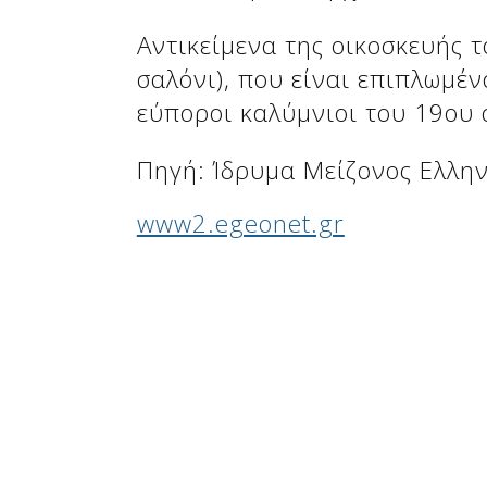
Αντικείμενα της οικοσκευής τ
σαλόνι), που είναι επιπλωμέν
Δείτε μας:
Δείτε μας:
εύποροι καλύμνιοι του 19ου 
Πηγή: Ίδρυμα Μείζονος Ελλη
www2.egeonet.gr
Δείτε μας: