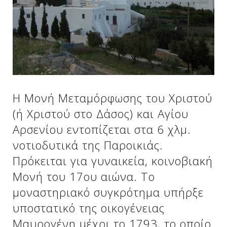
Δείτε μας:
Δείτε μας:
Δείτε μας:
Δείτε μας:
Δείτε μας:
Η Μονή Μεταμόρφωσης του Χριστού
Δείτε μας:
Δείτε μας:
Δείτε μας:
(ή Χριστού στο Δάσος) και Αγίου
Δείτε μας:
Αρσενίου εντοπίζεται στα 6 χλμ.
νοτιοδυτικά της Παροικιάς.
Πρόκειται για γυναικεία, κοινοβιακή
Δείτε μας:
Μονή του 17ου αιώνα. Το
μοναστηριακό συγκρότημα υπήρξε
υποστατικό της οικογένειας
Μαυρογένη μέχρι το 1793, το οποίο