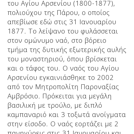
του Αγίου Αρσενίου (1800-1877),
πολιούχου της Πάρου, ο οποίος
απεβίωσε εδώ στις 31 Ιανουαρίου
1877. Το λείψανο του φυλάσσεται
στον ομώνυμο ναό, στο βόρειο
τμήμα της δυτικής εξωτερικής αυλής
του μοναστηριού, όπου βρίσκεται
και ο τάφος του. Ο ναός του Αγίου
Αρσενίου εγκαινιάσθηκε το 2002
Δείτε μας:
από τον Μητροπολίτη Παροναξίας
Αμβρόσιο. Πρόκειται για μεγάλη
βασιλική με τρούλο, με διπλό
καμπαναριό και 3 τοξωτά ανοίγματα
στην είσοδο. Ο ναός εορτάζει με 2
πανηγύρεις στις 31 Ιανουαρίου και