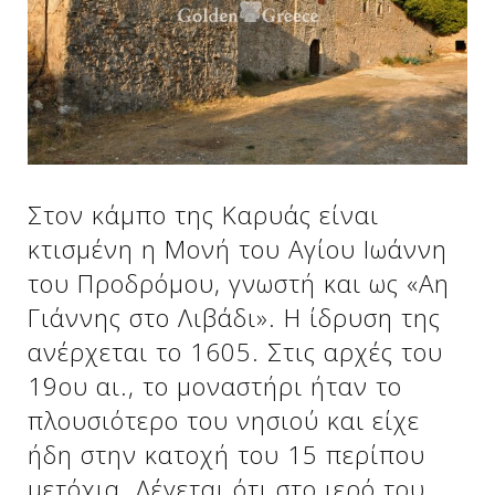
Δείτε μας:
Δείτε μας:
Δείτε μας:
Δείτε μας:
Δείτε μας:
Στον κάμπο της Καρυάς είναι
Δείτε μας:
Δείτε μας:
Δείτε μας:
κτισμένη η Μονή του Αγίου Ιωάννη
Δείτε μας:
του Προδρόμου, γνωστή και ως «Αη
Γιάννης στο Λιβάδι». Η ίδρυση της
ανέρχεται το 1605. Στις αρχές του
Δείτε μας:
19ου αι., το μοναστήρι ήταν το
πλουσιότερο του νησιού και είχε
ήδη στην κατοχή του 15 περίπου
μετόχια. Λέγεται ότι στο ιερό του