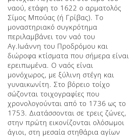
ναού, ετάφη το 1622 ο αρματολός
Σίμος Μπούας (ή Γρίβας). Το
Δείτε μας:
Δείτε μας:
μοναστηριακό συγκρότημα
περιλαμβάνει τον ναό του
Αγ.Ιωάννη του Προδρόμου και
διώροφα κτίσματα που σήμερα είναι
ερειπωμένα. Ο ναός είναι
μονόχωρος, με ξύλινη στέγη και
Δείτε μας:
γυναικωνίτη. Στο βόρειο τοίχο
σώζονται τοιχογραφίες που
χρονολογούνται από το 1736 ως το
1753. Διατάσσονται σε τρεις ζώνες,
στην πρώτη εικονίζονται ολόσωμοι
άγιοι, στη μεσαία στηθάρια αγίων
Δείτε μας: