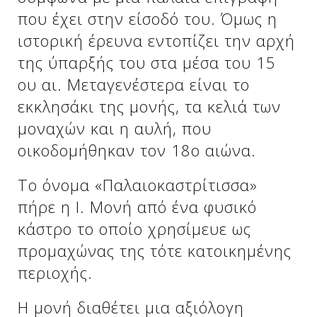
που έχει στην είσοδό του. Όμως η
ιστορική έρευνα εντοπίζει την αρχή
Δείτε μας:
Δείτε μας:
της ύπαρξής του στα μέσα του 15
ου αι. Μεταγενέστερα είναι το
εκκλησάκι της μονής, τα κελιά των
μοναχών και η αυλή, που
οικοδομήθηκαν τον 18ο αιώνα.
Δείτε μας:
Το όνομα «Παλαιοκαστρίτισσα»
πήρε η Ι. Μονή από ένα φυσικό
κάστρο το οποίο χρησίμευε ως
προμαχώνας της τότε κατοικημένης
περιοχής.
Η μονή διαθέτει μια αξιόλογη
Δείτε μας: