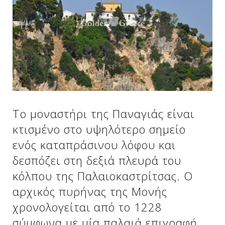
Δείτε μας:
Δείτε μας:
Δείτε μας:
Δείτε μας:
Δείτε μας:
Δείτε μας:
Δείτε μας:
Δείτε μας:
Το μοναστήρι της Παναγιάς είναι
Δείτε μας:
κτισμένο στο υψηλότερο σημείο
ενός καταπράσινου λόφου και
δεσπόζει στη δεξιά πλευρά του
Δείτε μας:
κόλπου της Παλαιοκαστρίτσας. Ο
αρχικός πυρήνας της Μονής
χρονολογείται από το 1228
σύμφωνα με μία παλαιά επιγραφή