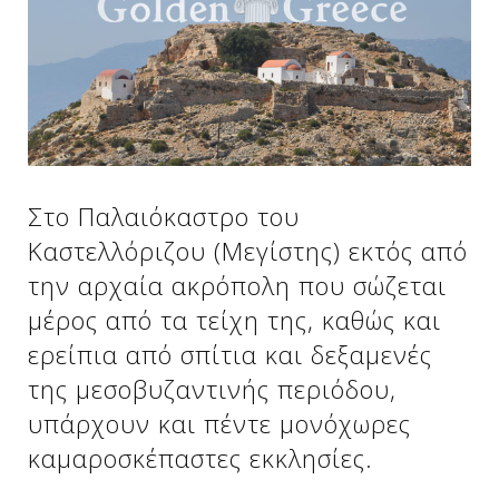
Δείτε μας:
Δείτε μας:
Δείτε μας:
Δείτε μας:
Δείτε μας:
Στο Παλαιόκαστρο του
Δείτε μας:
Δείτε μας:
Δείτε μας:
Καστελλόριζου (Μεγίστης) εκτός από
Δείτε μας:
την αρχαία ακρόπολη που σώζεται
μέρος από τα τείχη της, καθώς και
ερείπια από σπίτια και δεξαμενές
Δείτε μας:
της μεσοβυζαντινής περιόδου,
υπάρχουν και πέντε μονόχωρες
καμαροσκέπαστες εκκλησίες.